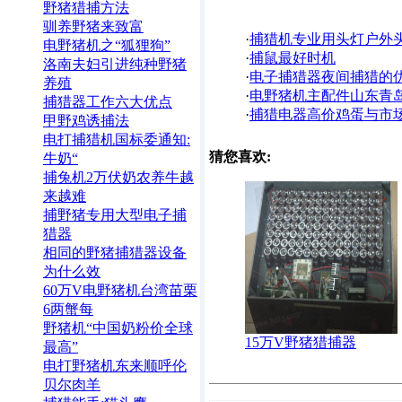
野猪猎捕方法
驯养野猪来致富
·
捕猎机专业用头灯户外
电野猪机之“狐狸狗”
·
捕鼠最好时机
洛南夫妇引进纯种野猪
·
电子捕猎器夜间捕猎的
养殖
·
电野猪机主配件山东青
捕猎器工作六大优点
·
捕猎电器高价鸡蛋与市
甲野鸡诱捕法
电打捕猎机国标委通知:
猜您喜欢:
牛奶“
捕兔机2万伏奶农养牛越
来越难
捕野猪专用大型电子捕
猎器
相同的野猪捕猎器设备
为什么效
60万V电野猪机台湾苗栗
6两蟹每
野猪机“中国奶粉价全球
15万V野猪猎捕器
最高”
电打野猪机东来顺呼伦
贝尔肉羊