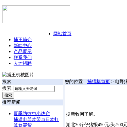
今日:
126年8月8日 星期六
网站首页
捕王简介
新闻中心
产品展示
联系我们
人才招聘
搜索
您的位置：
捕猎机首页
> 电
搜索:
推荐新闻
夏季防蚊虫小诀窍
据新牧网了解。
捕猎电器欧盟与日本打
湖北30斤仔猪报450元/头-
算签署贸