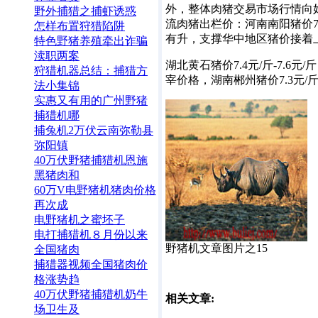
外，整体肉猪交易市场行情向好
野外捕猎之捕虾诱惑
流肉猪出栏价：河南南阳猪价7.
怎样布置狩猎陷阱
有升，支撑华中地区猪价接着
特色野猪养殖牵出诈骗
渎职两案
湖北黄石猪价7.4元/斤-7.
狩猎机器总结：捕猎方
宰价格，湖南郴州猪价7.3元/斤-
法小集锦
实惠又有用的广州野猪
捕猎机哪
捕兔机2万伏云南弥勒县
弥阳镇
40万伏野猪捕猎机恩施
黑猪肉和
60万V电野猪机猪肉价格
再次成
电野猪机之蜜坯子
电打捕猎机８月份以来
野猪机文章图片之15
全国猪肉
捕猎器视频全国猪肉价
格涨势趋
40万伏野猪捕猎机奶牛
相关文章:
场卫生及