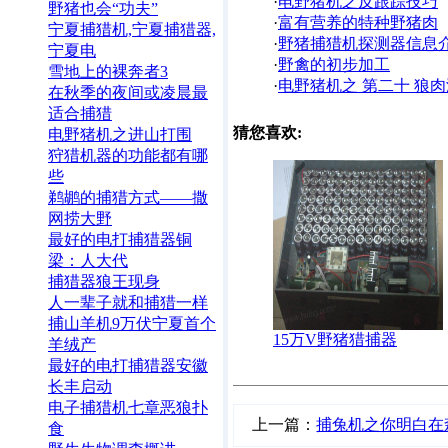
·
电野猪机之反跟踪技巧
野猪也会“功夫”
·
富有营养的特种野猪肉
宁夏捕猎机,宁夏捕猎器,
·
野猪捕猎机探测器信息
宁夏电
·
野禽的初步加工
雪地上的裸奔者3
·
电野猪机之 第二十 狼肉
在秋季的夜间或凌晨最
适合捕猎
猜您喜欢:
电野猪机之进山打围
狩猎机器的功能都有哪
些
鹈鹕的捕猎方式——撒
网捞大野
最好的电打捕猎器铜
梁：人大代
捕猎器狼王现身
人一辈子就和捕猎一样
捕山羊机9万伏宁夏首个
15万V野猪猎捕器
羊绒产
最好的电打捕猎器安徽
长丰启动
电子捕猎机七章恶狼扑
上一篇：
捕兔机之你明白在
食