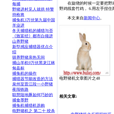
在旋绕的时候一定要把野鸡
每捕
野鸡线套竹鸡， 6.用左手捏
野猪进村见人就拱 特警
持枪将
本文来自
新闻中心
。
捕兔机3万伏第九届中国
羊业进
冬天捕猎机的捕猎与否
《致富经》都市白领进
山养野猪
新型感应捕猎器优点介
绍
驯养野猪亲热无间
捕山羊机9万伏黑龙江林
甸县标
捕兔机的操作
电野猪机文章图片之48
捕猎器节能改造的方法
泉州至晋江段一小野猪
夜闯铁路
聪慧陆地豚如何巧妙的
相关文章:
捕食墨野
捕兔机捕猎机选购
电野猪机之 第二十 绞杀