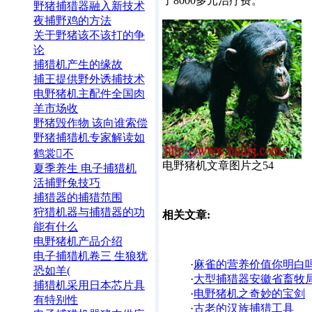
了8000多元治疗费。
野猪捕猎器融入新技术
夜捕野鸡的方法
关于野猪该不该打的争
论
捕猎机产生的缘故
捕王提供野外诱捕技术
电野猪机主配件全国肉
羊市场收
野猪毁作物 该向谁索偿
野猪捕猎机专家解读如
鹤裳不
电野猪机文章图片之54
夏季养生 电子捕猎机
活捕野兔技巧
捕猎器的捕猎范围
狩猎机器与捕猎器的功
相关文章:
能有什么
电野猪机产品介绍
电子捕猎机卷三 生狼犹
·
麻雀的营养价值你明白
恐如羊(
·
大型捕猎器安徽省畜牧
捕猎机采用日本芯片具
·
电野猪机之奇妙的宝剑
有特别性
·
古老的汉族捕猎工具