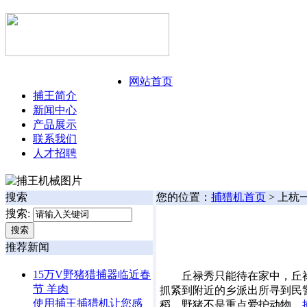
今日:
126年8月8日 星期六
网站首页
捕王简介
新闻中心
产品展示
联系我们
人才招聘
搜索
您的位置：
捕猎机首页
> 上杭
搜索:
推荐新闻
15万V野猪猎捕器临近春
丘禄秀只能待在家中，丘禄秀的
节 羊肉
抓紧到附近的乡派出所寻到民
使用捕王捕猎机让您感
稻。野猪不是重点爱护动物，