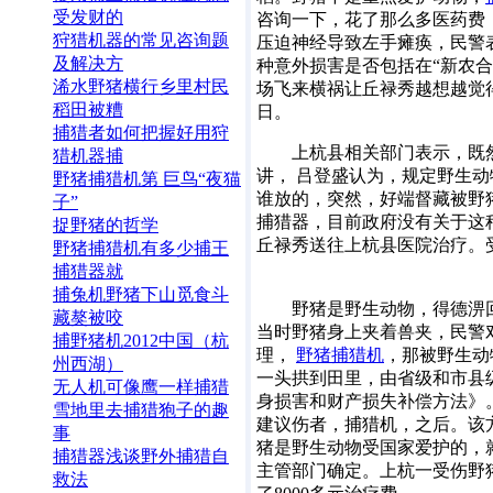
受发财的
咨询一下，花了那么多医药费
狩猎机器的常见咨询题
压迫神经导致左手瘫痪，民警
及解决方
种意外损害是否包括在“新农合
浠水野猪横行乡里村民
场飞来横祸让丘禄秀越想越觉
稻田被糟
日。
捕猎者如何把握好用狩
上杭县相关部门表示，既然
猎机器捕
讲， 吕登盛认为，规定野生
野猪捕猎机第 巨鸟“夜猫
谁放的，突然，好端督藏被野
子”
捕猎器，目前政府没有关于这
捉野猪的哲学
丘禄秀送往上杭县医院治疗。
野猪捕猎机有多少捕王
王科技
捕猎器就
捕兔机野猪下山觅食斗
野猪是野生动物，得德淠回
藏獒被咬
当时野猪身上夹着兽夹，民警
捕野猪机2012中国（杭
理，
野猪捕猎机
，那被野生动
州西湖）
一头拱到田里，由省级和市县
无人机可像鹰一样捕猎
身损害和财产损失补偿方法》
雪地里去捕猎狍子的趣
建议伤者，捕猎机，之后。该
事
猪是野生动物受国家爱护的，
捕猎器浅谈野外捕猎自
主管部门确定。上杭一受伤野猪
救法