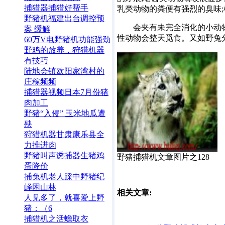
捕猎器捕猎好帮手
乳类动物的粪便有强烈的臭味
野猪机福建出台调控预
会夹有未完全消化的小动物肉
案 缓解
性动物会整天觅食。又如野兔
60万V电野猪机功能强劲
野鸡的放养，狩猎机器
有技巧
陆地会镇欧阳家湾村的
庄稼频频
捕猎器视频日本7月份猪
肉加工
野猪“入侵” 玉米地瓜遭
殃
狩猎机器甘肃康乐县全
力推进肉
野猪叫声诱捕器生猪鸡
野猪捕猎机文章图片之128
蛋降价
捕兔机老人踩中野猪纪
峄困山林
相关文章:
人见多了，就喜爱上野
猪：（6
捕猎机之活蟾取衣