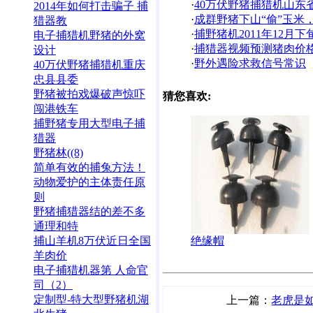
·
40万伏野猪捕猎机山东
2014年如何打击骗子 捕
·
成群野猪下山“偷”玉米
猎器教
·
捕野猪机2011年12月下
电子捕猎机野猪的外窝
·
捕猎器视频预测猪肉价
设计
·
野外遇险求救信号常识
40万伏野猪捕猎机重庆
忠县县委
野猪被拍戏爆破声惊吓
猜您喜欢:
闯港铁车
捕野猪专用大型电子捕
猎器
野猪林((8)
简单有效的捕兔方法！
动物爱护的主体责任原
则
野猪捕猎器结的差不多
通理和特
捕山羊机8万伏近日全国
绝缘帽
羊肉价
电子捕猎机器第 人命官
司（2）
定制型-特大型野猪机湖
上一篇：
老虎是