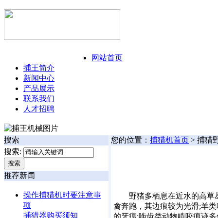
今日:
126年8月7日 星期五
网站首页
捕王简介
新闻中心
产品展示
联系我们
人才招聘
搜索
您的位置：
捕猎机首页
> 捕猎
搜索:
推荐新闻
操作捕猎机时要注意事
野猪多栖息在近水的高草丛
项
禽奔跑，其边痕较为光滑;羊
捕猎器购买须知
的牙痕;啮齿类动物啃咬痕迹多