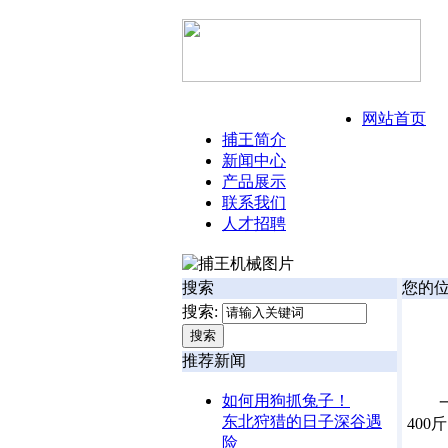
今日:
126年8月8日 星期六
网站首页
捕王简介
新闻中心
产品展示
联系我们
人才招聘
搜索
您的
搜索:
推荐新闻
如何用狗抓兔子！
一
东北狩猎的日子深谷遇
40
险