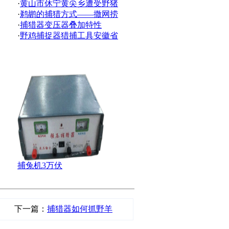
·
黄山市休宁黄尖乡遭受野猪
·
鹈鹕的捕猎方式——撒网捞
·
捕猎器变压器叠加特性
·
野鸡捕捉器猎捕工具安徽省
捕兔机3万伏
下一篇：
捕猎器如何抓野羊