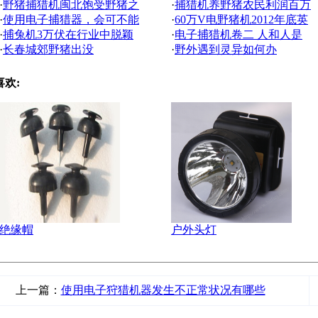
·
野猪捕猎机闽北饱受野猪之
·
捕猎机养野猪农民利润百万
·
使用电子捕猎器，会可不能
·
60万V电野猪机2012年底英
·
捕兔机3万伏在行业中脱颖
·
电子捕猎机卷二 人和人是
·
长春城郊野猪出没
·
野外遇到灵异如何办
喜欢:
绝缘帽
户外头灯
上一篇：
使用电子狩猎机器发生不正常状况有哪些