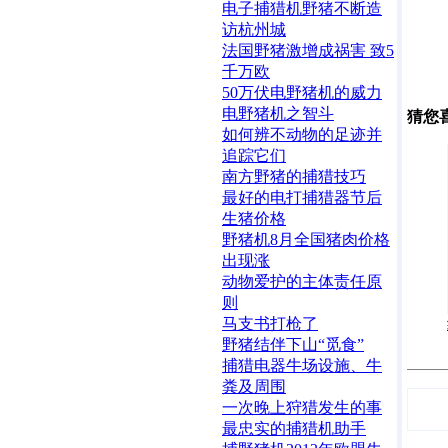
电子捕猎机野猪不断造
访杭州城
法国野猪激增成祸害 致5
千万欧
50万伏电野猪机的威力
电野猪机之智斗
猜您
如何辨不动物的足迹并
追踪它们
南方野猪的捕猎技巧
最好的电打捕猎器节后
生猪价格
野猪机8月全国猪肉价格
出现涨
动物爱护的主体责任原
则
马支书打枪了
野猪结伴下山“觅食”
捕猎电器牛场设施、牛
粪及周围
一次晚上狩猎发生的事
最忠实的捕猎机助手