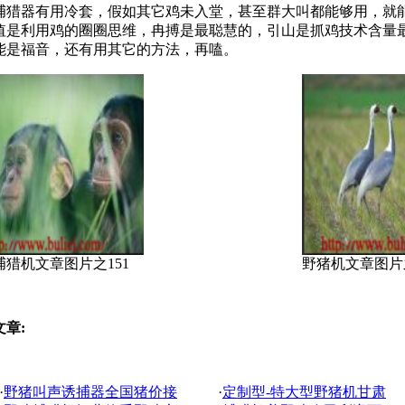
器有用冷套，假如其它鸡未入堂，甚至群大叫都能够用，就能
值是利用鸡的圈圈思维，冉搏是最聪慧的，引山是抓鸡技术含量
能是福音，还有用其它的方法，再嗑。
捕猎机文章图片之151
野猪机文章图片
文章:
·
野猪叫声诱捕器全国猪价接
·
定制型-特大型野猪机甘肃