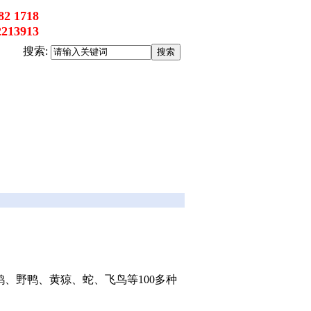
2 1718
213913
搜索:
、野鸭、黄猄、蛇、飞鸟等100多种