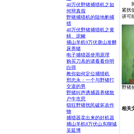
捕猎
40万伏野猪捕猎机之如
紧扰
何辩真假
讲可
野猪捕猎机的陆地豹捕
猎
40万伏野猪捕猎机之黄
鳝、泥鳅
捕山羊机9万伏唐山发酵
床养猪
电子捕猎器使用原理
购买刀具的请看看你明
白得
教你如何定位捕猎机
邢忠永：一个与野猪打
交道的男
野猪
野猪叫声诱捕器养猪散
户牛市思
猖狂野猪扰民破坏农作
相关
物
捕猎器卖出来的好机器
捕山羊机8万伏山东聊城
吴延博