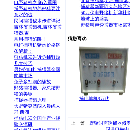
·
北京捕猎机,北京捕猎器,
电野猪机之 陷入重围
·
捕猎器新疆阿克苏地区3
捕野猪机想养好猪要注
·
50万伏电野猪机新华社
意水的咨
·
地球上的盛宴
民间捕猎秘术传讲详记
·
野猪叫声诱捕器市场需
吉林省捕猎机,吉林省捕
猎器,吉
猜您喜欢:
常用捕猎陷阱！
电打捕猎机猪肉价格链
条解析：
狩猎机器告诉你捕野鸡
几大技巧
最好的电打捕猎器全国
肉羊市场
兔子多打洞的缘故
野猪捕猎器厂家总结野
猪的美容
捕山羊机9万伏
捕捉器捕猎原理
大野猪突然闯入晨练人
群 西湖
捕猎电器全国羊产业经
上一篇：
野猪叫声诱捕器俄
验交流研
国进口牛肉