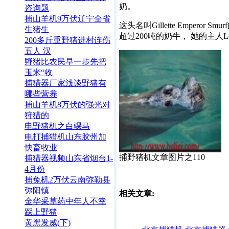
奶。
咨询题
捕山羊机9万伏辽宁全省
这头名叫Gillette Emperor 
生猪生
超过200吨的奶牛， 她的主人Lou
200多斤重野猪进村连伤
五人 汉
野猪比农民早一步先把
玉米“收
捕猎器厂家浅谈野猪有
哪些营养
捕山羊机8万伏的强光对
狩猎的
电野猪机之白骒马
电打捕猎机山东胶州加
快畜牧业
捕野猪机文章图片之110
捕猎器视频山东省烟台1-
4月份
捕兔机2万伏云南弥勒县
弥阳镇
相关文章:
金华采草药中年人不幸
踩上野猪
黄黑发威(下)