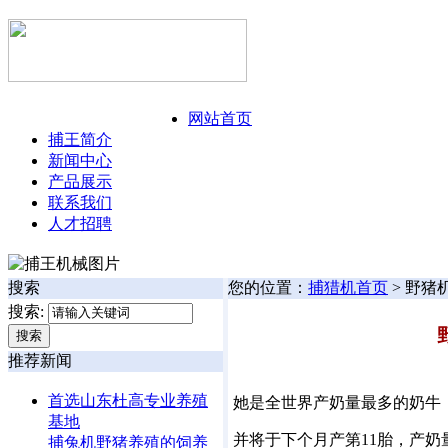
今日:
126年8月7日 星期五
网站首页
捕王简介
新闻中心
产品展示
联系我们
人才招聘
搜索
您的位置：
捕猎机首页
> 野
搜索:
推荐新闻
首选山东杜高专业养殖
她是全世界产奶量最多的奶牛，
基地
并将于下个月产第11胎，产奶量是
捕兔机野猪养殖的饲养